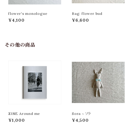
flower's monologue
Bag: flower bud
¥4,100
¥6,600
その他の商品
ZINE Around me
Sora ~ ソラ
¥1,000
¥4,500