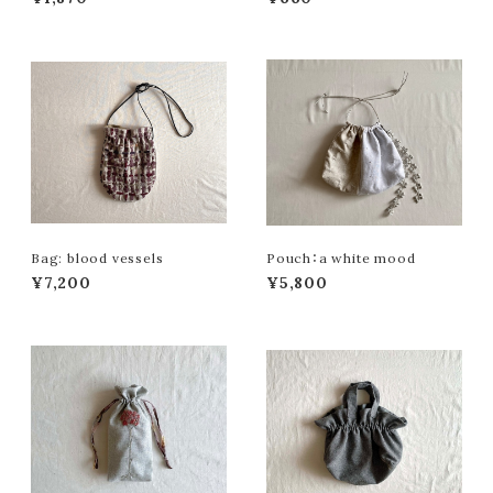
Bag: blood vessels
Pouch：a white mood
¥7,200
¥5,800