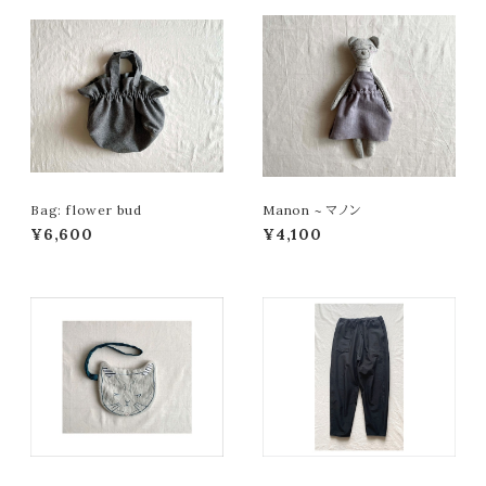
Bag: flower bud
Manon ~ マノン
¥6,600
¥4,100